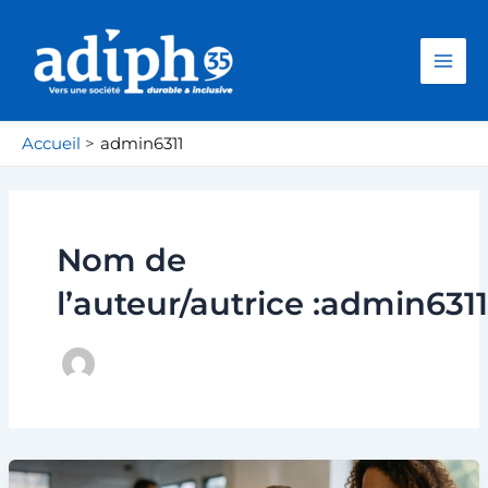
Aller
Mai
au
Men
contenu
Accueil
admin6311
Nom de
l’auteur/autrice :admin6311